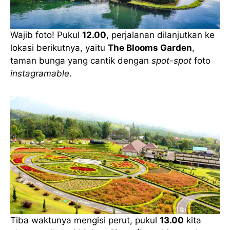
Wajib foto! Pukul
12.00
, perjalanan dilanjutkan ke
lokasi berikutnya, yaitu
The Blooms Garden
,
taman bunga yang cantik dengan
spot-spot
foto
instagramable
.
Tiba waktunya mengisi perut, pukul
13.00
kita