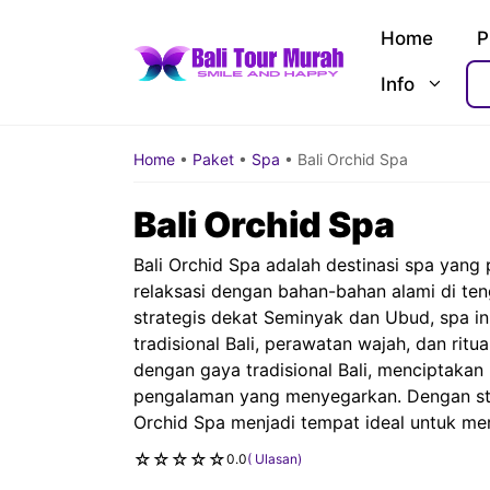
Skip
Home
P
to
content
Info
Home
•
Paket
•
Spa
•
Bali Orchid Spa
Bali Orchid Spa
Bali Orchid Spa adalah destinasi spa yang
relaksasi dengan bahan-bahan alami di te
strategis dekat Seminyak dan Ubud, spa in
tradisional Bali, perawatan wajah, dan ritua
dengan gaya tradisional Bali, menciptakan
pengalaman yang menyegarkan. Dengan sta
Orchid Spa menjadi tempat ideal untuk mer
☆
☆
☆
☆
☆
0.0
( Ulasan)