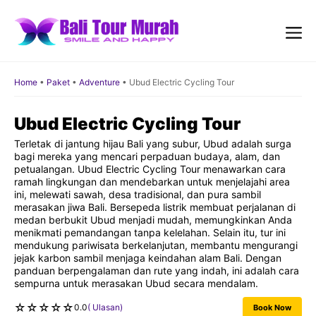
Skip
to
content
Me
Home
•
Paket
•
Adventure
•
Ubud Electric Cycling Tour
Ubud Electric Cycling Tour
Terletak di jantung hijau Bali yang subur, Ubud adalah surga
bagi mereka yang mencari perpaduan budaya, alam, dan
petualangan. Ubud Electric Cycling Tour menawarkan cara
ramah lingkungan dan mendebarkan untuk menjelajahi area
ini, melewati sawah, desa tradisional, dan pura sambil
merasakan jiwa Bali. Bersepeda listrik membuat perjalanan di
medan berbukit Ubud menjadi mudah, memungkinkan Anda
menikmati pemandangan tanpa kelelahan. Selain itu, tur ini
mendukung pariwisata berkelanjutan, membantu mengurangi
jejak karbon sambil menjaga keindahan alam Bali. Dengan
panduan berpengalaman dan rute yang indah, ini adalah cara
sempurna untuk merasakan Ubud secara mendalam.
☆
☆
☆
☆
☆
0.0
( Ulasan)
Book Now