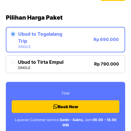
Pilihan Harga Paket
Ubud to Tegalalang
Rp 690.000
Trip
SINGLE
Ubud to Tirta Empul
Rp 790.000
SINGLE
Total
Book Now
Layanan Customer service
Senin - Sabtu
, Jam
09.00 - 18.00
WIB