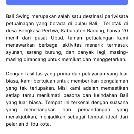
Bali Swing merupakan salah satu destinasi pariwisata
petualnagan yang berada di pulau Bali. Terletak di
desa Bongkasa Pertiwi, Kabupaten Badung, hanya 20
menit dari pusat Ubud, taman petualangan kami
menawarkan berbagai aktivitas menarik termasuk
ayunan, sarang burung, dan banyak lagi, masing-
masing dirancang untuk memikat dan menggetarkan.
Dengan fasilitas yang prima dan pelayanan yang luar
biasa, kami bertujuan untuk memberikan pengalaman
yang tak terlupakan. Misi kami adalah memastikan
setiap tamu menikmati pesona dan keindahan Bali
yang luar biasa.. Tempat ini terkenal dengan suasana
yang menenangkan dan pemandangan yang
menakjubkan, menjadikan sebagai tempat ideal dari
pelarian di ibu kota.