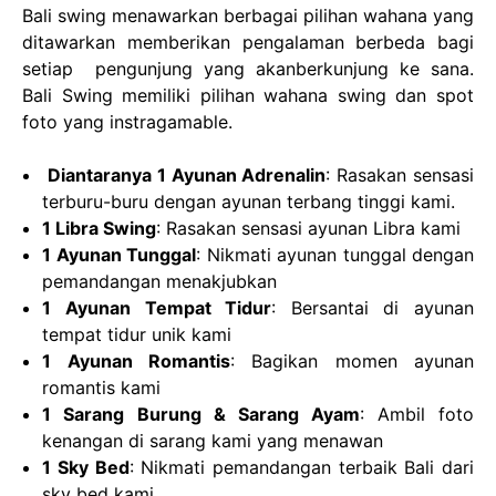
Bali swing menawarkan berbagai pilihan wahana yang
ditawarkan memberikan pengalaman berbeda bagi
setiap pengunjung yang akanberkunjung ke sana.
Bali Swing memiliki pilihan wahana swing dan spot
foto yang instragamable.
Diantaranya 1 Ayunan Adrenalin
: Rasakan sensasi
terburu-buru dengan ayunan terbang tinggi kami.
1 Libra Swing
: Rasakan sensasi ayunan Libra kami
1 Ayunan Tunggal
: Nikmati ayunan tunggal dengan
pemandangan menakjubkan
1 Ayunan Tempat Tidur
: Bersantai di ayunan
tempat tidur unik kami
1 Ayunan Romantis
: Bagikan momen ayunan
romantis kami
1 Sarang Burung & Sarang Ayam
: Ambil foto
kenangan di sarang kami yang menawan
1 Sky Bed
: Nikmati pemandangan terbaik Bali dari
sky bed kami