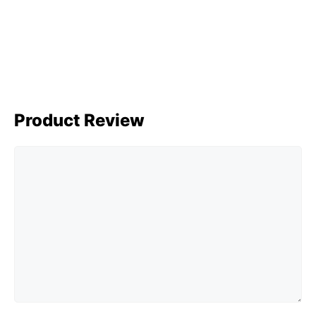
Product Review
Comment