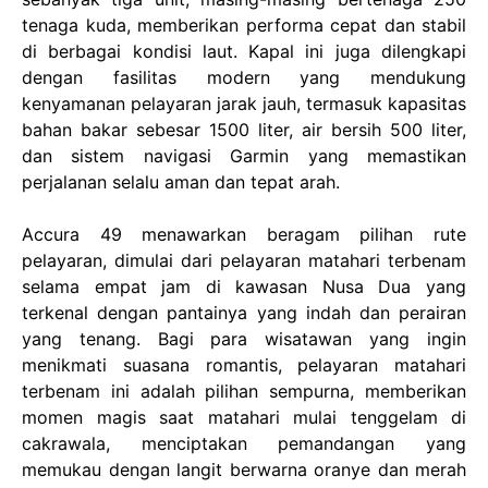
tenaga kuda, memberikan performa cepat dan stabil
di berbagai kondisi laut. Kapal ini juga dilengkapi
dengan fasilitas modern yang mendukung
kenyamanan pelayaran jarak jauh, termasuk kapasitas
bahan bakar sebesar 1500 liter, air bersih 500 liter,
dan sistem navigasi Garmin yang memastikan
perjalanan selalu aman dan tepat arah.
Accura 49 menawarkan beragam pilihan rute
pelayaran, dimulai dari pelayaran matahari terbenam
selama empat jam di kawasan Nusa Dua yang
terkenal dengan pantainya yang indah dan perairan
yang tenang. Bagi para wisatawan yang ingin
menikmati suasana romantis, pelayaran matahari
terbenam ini adalah pilihan sempurna, memberikan
momen magis saat matahari mulai tenggelam di
cakrawala, menciptakan pemandangan yang
memukau dengan langit berwarna oranye dan merah