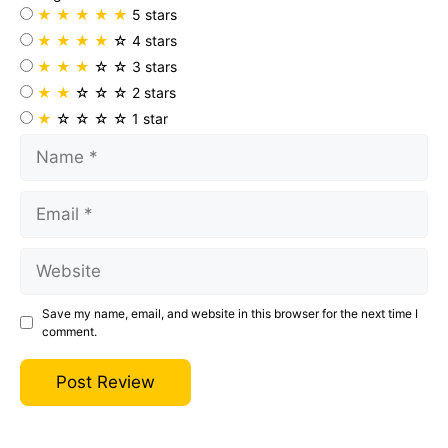
★
★
★
★
★
5 stars
★
★
★
★
☆
4 stars
★
★
★
☆
☆
3 stars
★
★
☆
☆
☆
2 stars
★
☆
☆
☆
☆
1 star
Name
Email
Website
Save my name, email, and website in this browser for the next time I
comment.