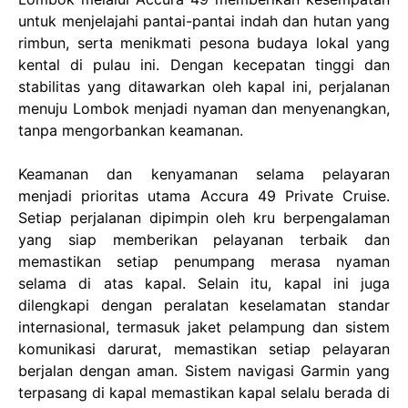
untuk menjelajahi pantai-pantai indah dan hutan yang
rimbun, serta menikmati pesona budaya lokal yang
kental di pulau ini. Dengan kecepatan tinggi dan
stabilitas yang ditawarkan oleh kapal ini, perjalanan
menuju Lombok menjadi nyaman dan menyenangkan,
tanpa mengorbankan keamanan.
Keamanan dan kenyamanan selama pelayaran
menjadi prioritas utama Accura 49 Private Cruise.
Setiap perjalanan dipimpin oleh kru berpengalaman
yang siap memberikan pelayanan terbaik dan
memastikan setiap penumpang merasa nyaman
selama di atas kapal. Selain itu, kapal ini juga
dilengkapi dengan peralatan keselamatan standar
internasional, termasuk jaket pelampung dan sistem
komunikasi darurat, memastikan setiap pelayaran
berjalan dengan aman. Sistem navigasi Garmin yang
terpasang di kapal memastikan kapal selalu berada di