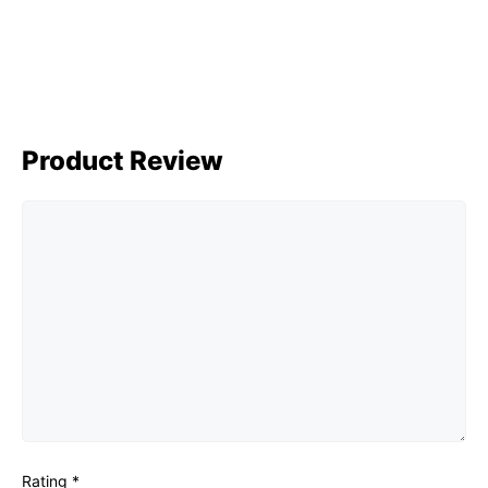
Product Review
Comment
Rating
*