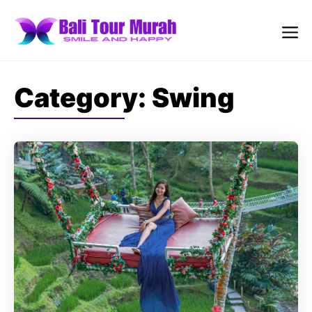
Skip
to
content
Me
Category:
Swing