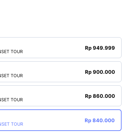
Rp 949.999
NSET TOUR
Rp 900.000
NSET TOUR
Rp 860.000
NSET TOUR
Rp 840.000
NSET TOUR