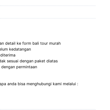
 detail ke form bali tour murah
belum kedatangan
 diterima
tidak sesuai dengan paket diatas
an dengan permintaan
spa anda bisa menghubungi kami melalui :