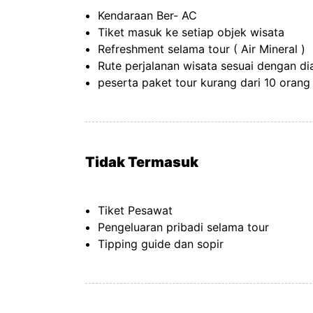
Kendaraan Ber- AC
Tiket masuk ke setiap objek wisata
Refreshment selama tour ( Air Mineral )
Rute perjalanan wisata sesuai dengan di
peserta paket tour kurang dari 10 orang
Tidak Termasuk
Tiket Pesawat
Pengeluaran pribadi selama tour
Tipping guide dan sopir