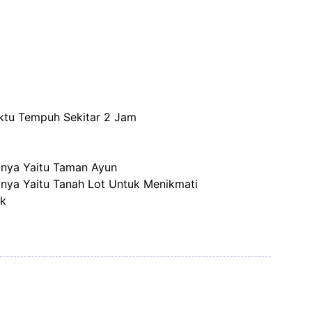
aktu Tempuh Sekitar 2 Jam
utnya Yaitu Taman Ayun
utnya Yaitu Tanah Lot Untuk Menikmati
ik