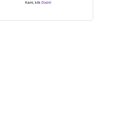
Kami, klik
Disini!