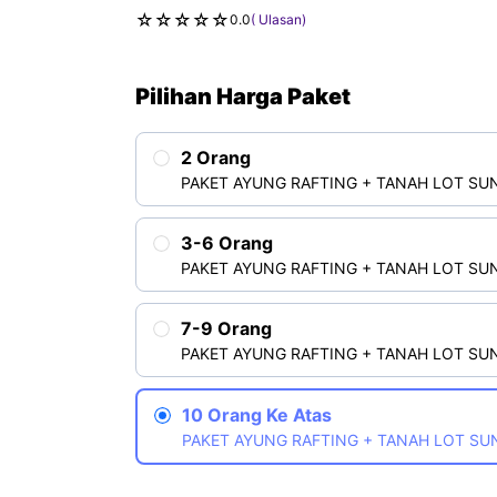
☆
☆
☆
☆
☆
0.0
( Ulasan)
Pilihan Harga Paket
2 Orang
PAKET AYUNG RAFTING + TANAH LOT SU
3-6 Orang
PAKET AYUNG RAFTING + TANAH LOT SU
7-9 Orang
PAKET AYUNG RAFTING + TANAH LOT SU
10 Orang Ke Atas
PAKET AYUNG RAFTING + TANAH LOT SU