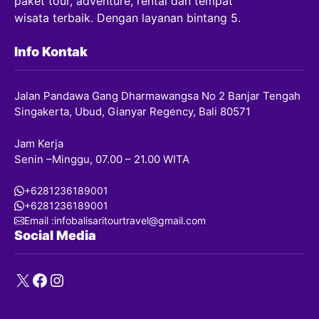
paket tour, adventure, rental dan tempat
wisata terbaik. Dengan layanan bintang 5.
Info Kontak
Jalan Pandawa Gang Dharmawangsa No 2 Banjar Tengah
Singakerta, Ubud, Gianyar Regency, Bali 80571
Jam Kerja
Senin –Minggu, 07.00 – 21.00 WITA
+6281236189001
+6281236189001
Email :infobalisaritourtravel@gmail.com
Social Media
X
Facebook
Instagram