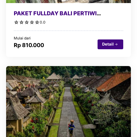
PAKET FULLDAY BALI PERTIWI
PAINTBALL+ATV
☆
☆
☆
☆
☆
0.0
Mulai dari
Detail
Rp 810.000