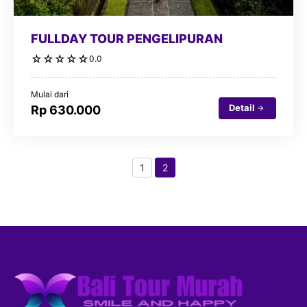
FULLDAY TOUR PENGELIPURAN
☆
☆
☆
☆
☆
0.0
Mulai dari
Detail
Rp 630.000
1
2
Page
Page