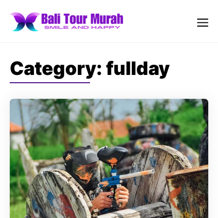
Skip
to
content
Me
Category:
fullday