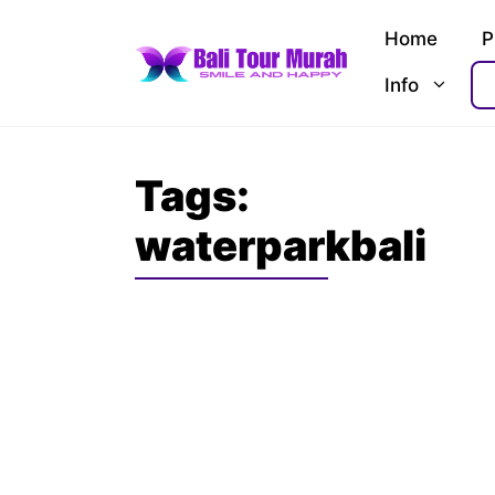
Skip
Home
P
to
content
Info
Tags:
waterparkbali