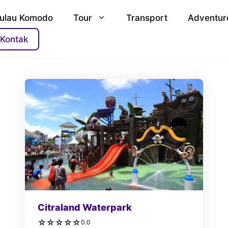
ulau Komodo
Tour
Transport
Adventur
Kontak
Citraland Waterpark
☆
☆
☆
☆
☆
0.0