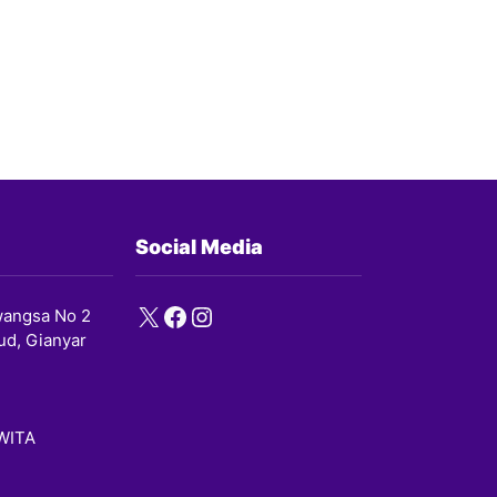
Social Media
X
Facebook
Instagram
angsa No 2
ud, Gianyar
 WITA