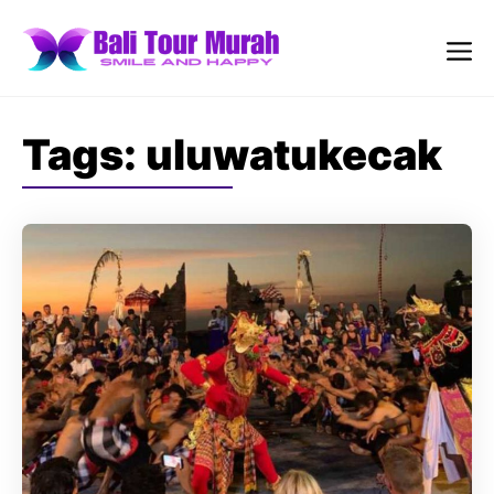
Skip
to
content
Me
Tags:
uluwatukecak