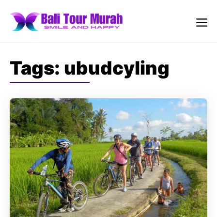
Skip
to
content
Me
Tags:
ubudcyling