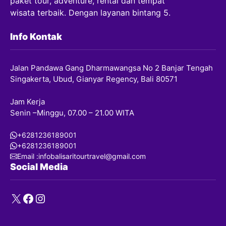
paket tour, adventure, rental dan tempat
wisata terbaik. Dengan layanan bintang 5.
Info Kontak
Jalan Pandawa Gang Dharmawangsa No 2 Banjar Tengah
Singakerta, Ubud, Gianyar Regency, Bali 80571
Jam Kerja
Senin –Minggu, 07.00 – 21.00 WITA
+6281236189001
+6281236189001
Email :infobalisaritourtravel@gmail.com
Social Media
X
Facebook
Instagram