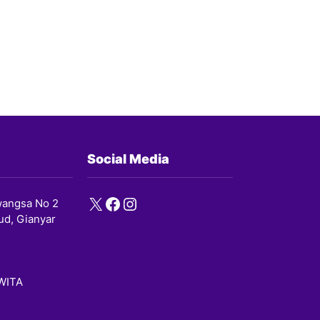
Social Media
X
Facebook
Instagram
angsa No 2
ud, Gianyar
 WITA