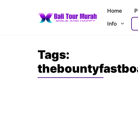
Skip
Home
P
to
content
Info
Tags:
thebountyfastbo