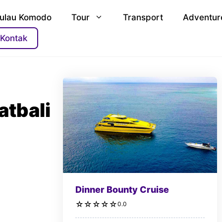
ulau Komodo
Tour
Transport
Adventur
Kontak
atbali
Dinner Bounty Cruise
☆
☆
☆
☆
☆
0.0