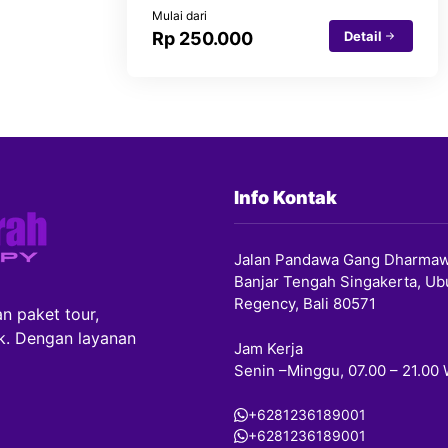
Mulai dari
Detail
Rp 250.000
Info Kontak
Jalan Pandawa Gang Dharmaw
Banjar Tengah Singakerta, Ub
Regency, Bali 80571
n paket tour,
ik. Dengan layanan
Jam Kerja
Senin –Minggu, 07.00 – 21.00
+6281236189001
+6281236189001