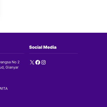
Social Media
X
Facebook
Instagram
angsa No 2
ud, Gianyar
 WITA