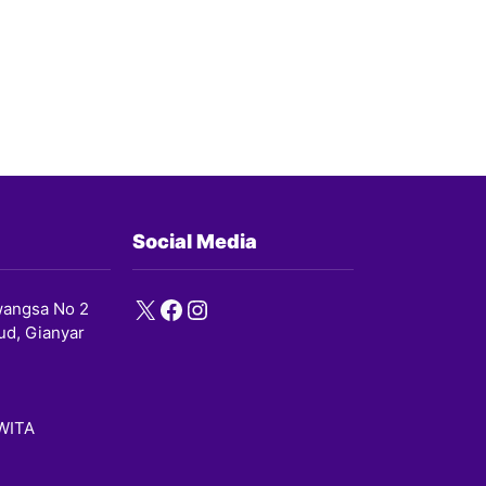
Social Media
X
Facebook
Instagram
angsa No 2
ud, Gianyar
 WITA