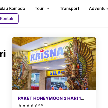
ulau Komodo
Tour
Transport
Adventur
Kontak
ri
PAKET HONEYMOON 2 HARI 1
MALAM
☆
☆
☆
☆
☆
0.0