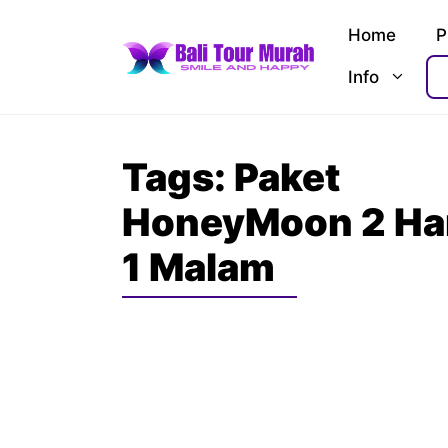
Skip
Home
P
to
content
Info
Tags:
Paket
HoneyMoon 2 Ha
1 Malam