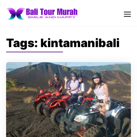
Skip
to
content
Me
Tags:
kintamanibali