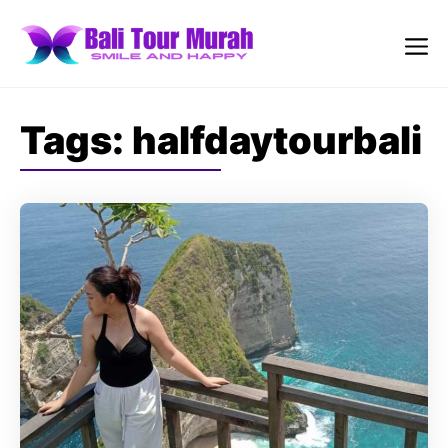
Skip
to
content
Me
Tags:
halfdaytourbali