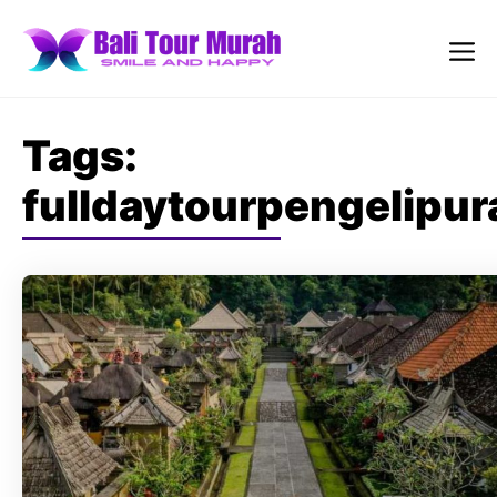
Skip
to
content
Me
Tags:
fulldaytourpengelipur