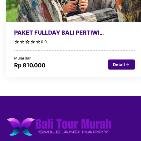
PAKET FULLDAY BALI PERTIWI
PAINTBALL+ATV
☆
☆
☆
☆
☆
0.0
Mulai dari
Detail
Rp 810.000