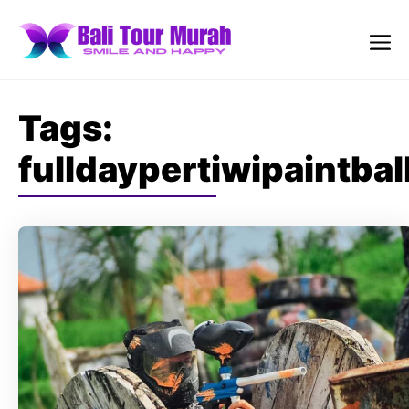
Skip
to
content
Me
Tags:
fulldaypertiwipaintbal