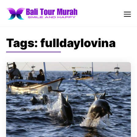
Skip
to
content
Me
Tags:
fulldaylovina