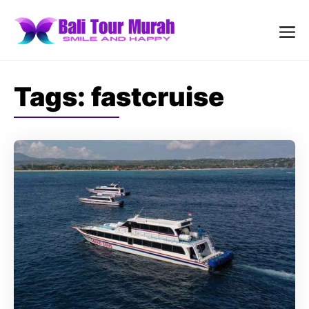
Skip
to
content
Me
Tags:
fastcruise