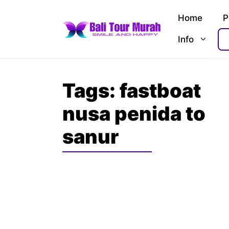
Skip
Home
P
to
content
Info
Tags:
fastboat
nusa penida to
sanur