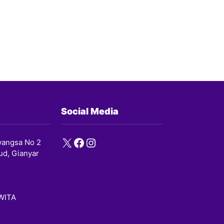
Social Media
X
Facebook
Instagram
angsa No 2
ud, Gianyar
 WITA