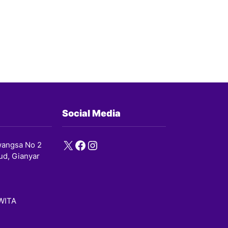
Social Media
X
Facebook
Instagram
angsa No 2
ud, Gianyar
 WITA