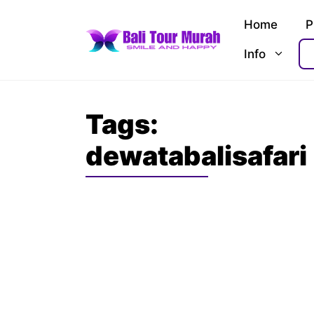
Skip
Home
P
to
content
Info
Tags:
dewatabalisafari