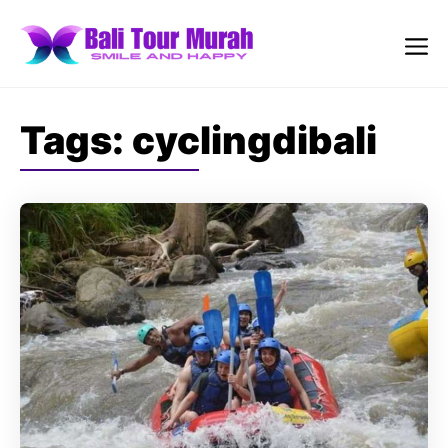
Skip
to
content
Me
Tags:
cyclingdibali