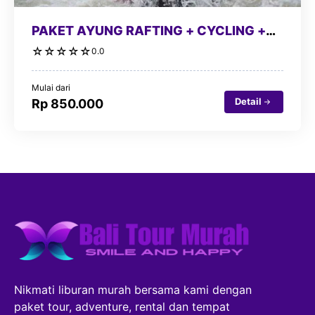
PAKET AYUNG RAFTING + CYCLING +
PURA TIRTA EMPUL
☆
☆
☆
☆
☆
0.0
Mulai dari
Detail
Rp 850.000
Nikmati liburan murah bersama kami dengan
paket tour, adventure, rental dan tempat