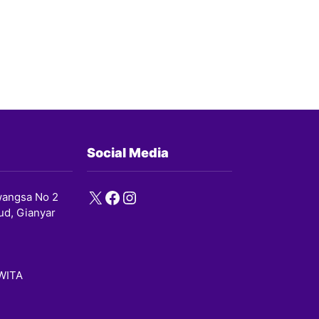
Social Media
X
Facebook
Instagram
angsa No 2
ud, Gianyar
 WITA