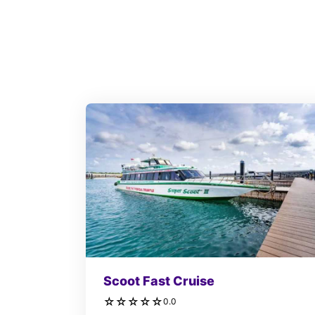
Scoot Fast Cruise
☆
☆
☆
☆
☆
0.0