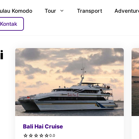
ulau Komodo
Tour
Transport
Adventur
Kontak
i
Bali Hai Cruise
☆
☆
☆
☆
☆
0.0