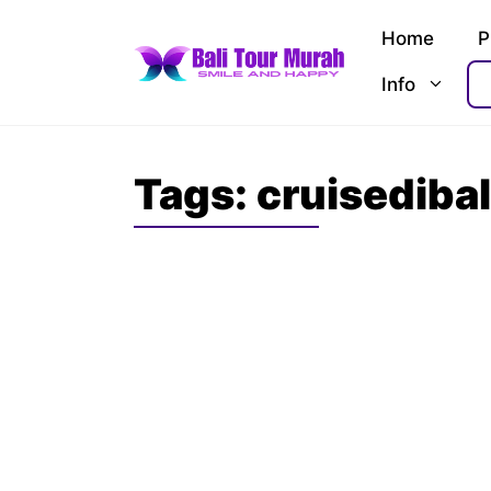
Skip
Home
P
to
content
Info
Tags:
cruisedibal