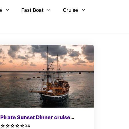
e
Fast Boat
Cruise
Pirate Sunset Dinner cruise
(Sedang Dalam Perbaikan)
☆
☆
☆
☆
☆
0.0