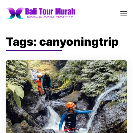
Skip
to
content
Me
Tags:
canyoningtrip