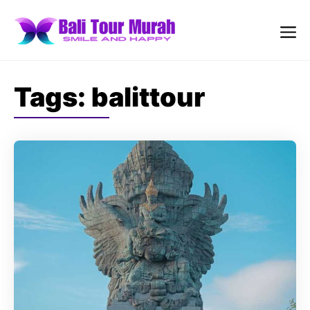
Skip
to
content
Me
Tags:
balittour