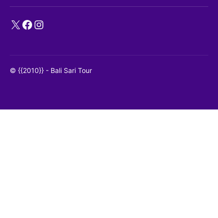
X
Facebook
Instagram
© {{2010}} - Bali Sari Tour