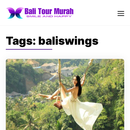
Skip
to
content
Me
Tags:
baliswings