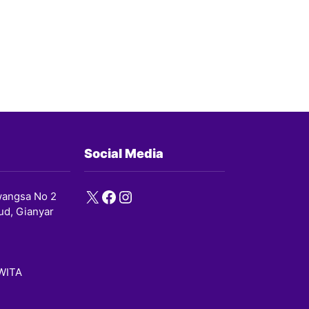
Social Media
X
Facebook
Instagram
angsa No 2
ud, Gianyar
 WITA