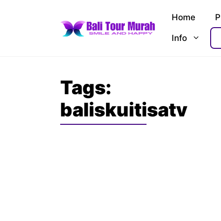
Skip
Home
P
to
content
Info
Tags:
baliskuitisatv