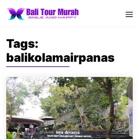
Skip
to
content
Me
Tags:
balikolamairpanas