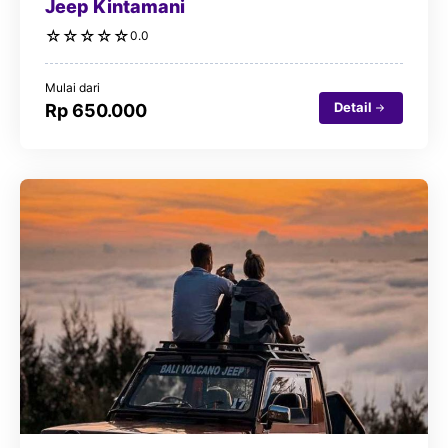
Jeep Kintamani
☆
☆
☆
☆
☆
0.0
Mulai dari
Detail
Rp 650.000