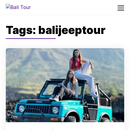
Skip
to
Me
content
Tags:
balijeeptour