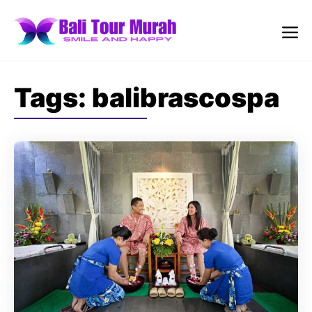
Skip
to
content
Me
Tags:
balibrascospa