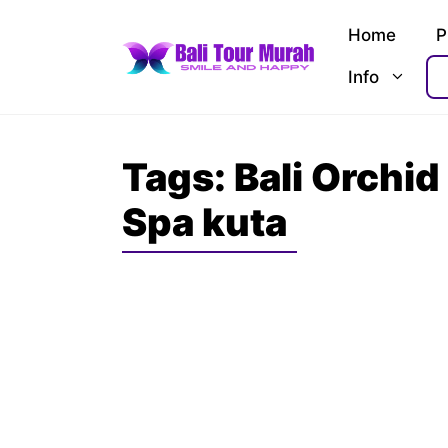
Skip
Home
P
to
content
Info
Tags:
Bali Orchid
Spa kuta