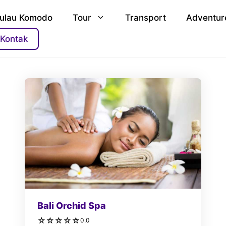
ulau Komodo
Tour
Transport
Adventur
Kontak
Bali Orchid Spa
☆
☆
☆
☆
☆
0.0