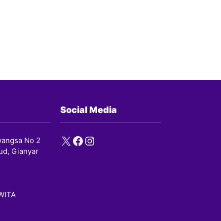
Social Media
X
Facebook
Instagram
angsa No 2
ud, Gianyar
 WITA