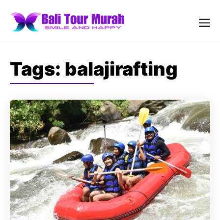
Skip
to
content
Me
Tags:
balajirafting